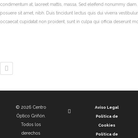
condimentum at, laoreet mattis, massa. Sed eleifend nonummy diam. 
posuere sit amet, nibh. Duis tincidunt lectus quis dui viverra vestibu
occaecat cupidatat non proident, sunt in culpa qui officia deserunt mo
© 2026 Centro
Aviso Legal
Óptico Griñón.
Política de
Todos los
Cookies
derechos
Política de